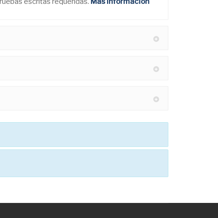
pruebas escritas requeridas.
Más información