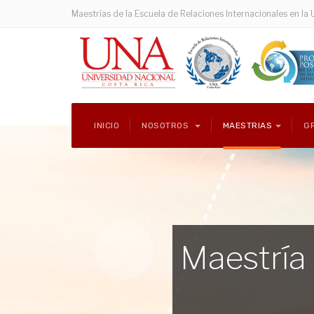
Maestrías de la Escuela de Relaciones Internacionales en la 
INICIO
NOSOTROS
MAESTRIAS
G
Maestría 