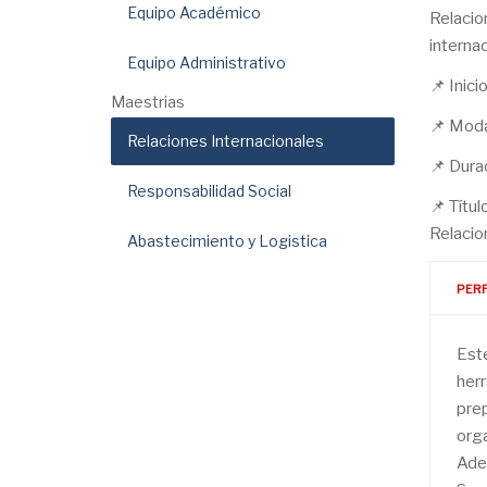
Equipo Académico
Relacio
interna
Equipo Administrativo
📌 Inic
Maestrias
📌 Modal
Relaciones Internacionales
📌 Dura
Responsabilidad Social
📌 Títu
Relacio
Abastecimiento y Logistica
PERF
Este
her
prep
orga
Adem