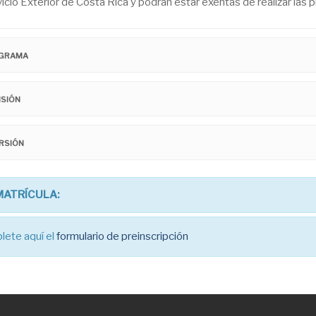
icio Exterior de Costa Rica y podrán estar exentas de realizar las 
GRAMA
ISIÓN
RSIÓN
MATRÍCULA:
ete aquí el
formulario de preinscripción