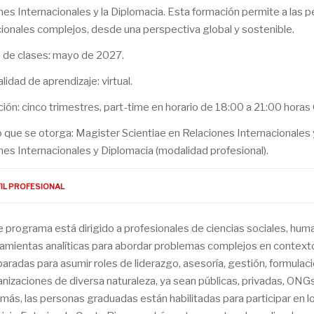
nes Internacionales y la Diplomacia. Esta formación permite a l
cionales complejos, desde una perspectiva global y sostenible.
io de clases: mayo de 2027.
idad de aprendizaje: virtual.
ción: cinco trimestres, part-time en horario de 18:00 a 21:00 hora
lo que se otorga: Magister Scientiae en Relaciones Internacionale
nes Internacionales y Diplomacia (modalidad profesional).
IL PROFESIONAL
 programa está dirigido a profesionales de ciencias sociales, huma
ramientas analíticas para abordar problemas complejos en context
aradas para asumir roles de liderazgo, asesoría, gestión, formulaci
nizaciones de diversa naturaleza, ya sean públicas, privadas, ONG
ás, las personas graduadas están habilitadas para participar en lo