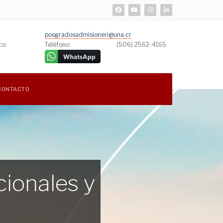
posgradosadmisioneri@una.cr
co:
Teléfono:
(506) 2562-4165
CONTACTO
cionales y