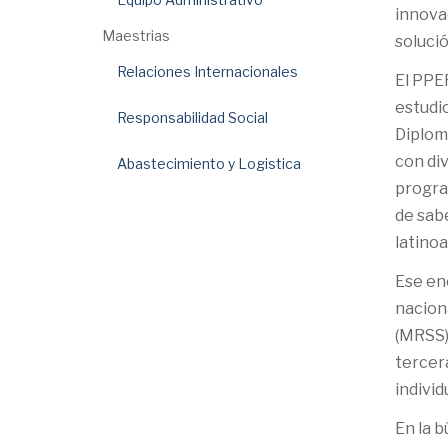
innovad
Maestrias
soluci
Relaciones Internacionales
El PPER
estudi
Responsabilidad Social
Diplom
con div
Abastecimiento y Logistica
progra
de sab
latino
Ese en
naciona
(MRSS).
tercera
indivi
En la 