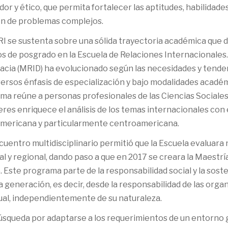
or y ético, que permita fortalecer las aptitudes, habilidade
ón de problemas complejos.
I se sustenta sobre una sólida trayectoria académica que da
os de posgrado en la Escuela de Relaciones Internacionales
acia (MRID) ha evolucionado según las necesidades y ten
ersos énfasis de especialización y bajo modalidades académi
ma reúne a personas profesionales de las Ciencias Sociales 
eres enriquece el análisis de los temas internacionales co
americana y particularmente centroamericana.
cuentro multidisciplinario permitió que la Escuela evalua
l y regional, dando paso a que en 2017 se creara la Maestrí
 Este programa parte de la responsabilidad social y la soste
 generación, es decir, desde la responsabilidad de las organ
dual, independientemente de su naturaleza.
búsqueda por adaptarse a los requerimientos de un entorno 