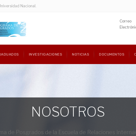
Universidad Nacional.
Correo
Electróni
RADUADOS
INVESTIGACIONES
NOTICIAS
DOCUMENTOS
NOSOTROS
a de Posgrados de la Escuela de Relaciones Interna