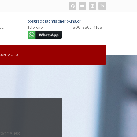
posgradosadmisioneri@una.cr
co:
Teléfono:
(506) 2562-4165
CONTACTO
cionales