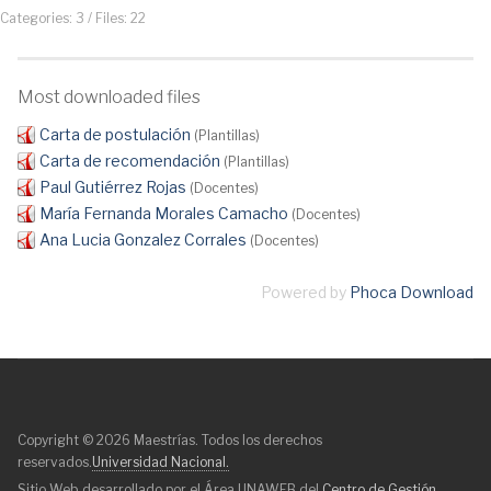
Categories: 3
/
Files: 22
Most downloaded files
Carta de postulación
(Plantillas)
Carta de recomendación
(Plantillas)
Paul Gutiérrez Rojas
(Docentes)
María Fernanda Morales Camacho
(Docentes)
Ana Lucia Gonzalez Corrales
(Docentes)
Powered by
Phoca Download
Copyright © 2026 Maestrías. Todos los derechos
reservados.
Universidad Nacional.
Sitio Web desarrollado por el Área UNAWEB del
Centro de Gestión