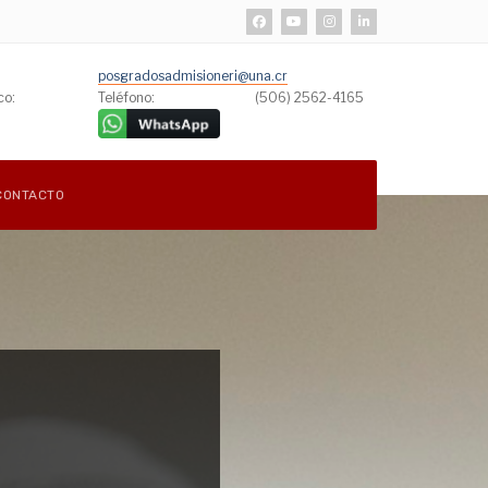
posgradosadmisioneri@una.cr
co:
Teléfono:
(506) 2562-4165
CONTACTO