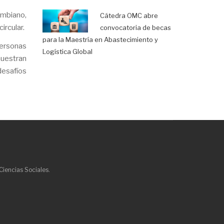
ombiano,
Cátedra OMC abre
ircular.
convocatoria de becas
para la Maestría en Abastecimiento y
personas
Logística Global
muestran
desafíos
Ciencias Sociales.